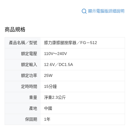
顯示電腦版詳細說明
商品規格
產品名稱／型號
膝力康膝腿按摩器／FG－512
額定電壓
110V～240V
額定輸入
12.6V／DC1.5A
額定功率
25W
定時時間
15分鐘
重量
淨重2.3公斤
產地
中國
保固期
1年