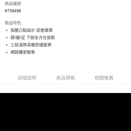
商品編號
LINE Pay
9739498
Apple Pay
商品特色
Google Pay
指壓凸點設計 促進循環
膝/腿/足 下肢全方位放鬆
運送方式
三段溫熱深層舒緩疲勞
網路獨家販售
宅配
每筆NT$100，滿NT$1,500(含以上)免運費
詳細說明
商品規格
相關推薦