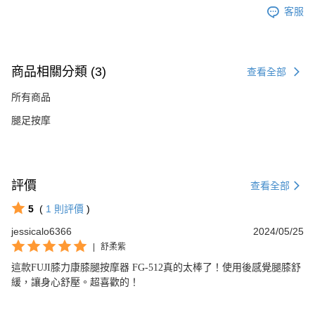
客服
商品相關分類 (3)
查看全部
所有商品
腿足按摩
評價
查看全部
5
(
1
則評價
)
jessicalo6366
2024/05/25
|
舒柔紫
這款FUJI膝力康膝腿按摩器 FG-512真的太棒了！使用後感覺腿膝舒
緩，讓身心舒壓。超喜歡的！