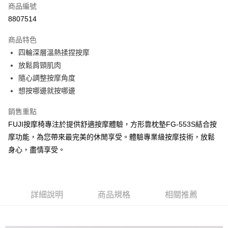
商品編號
LINE Pay
8807514
Apple Pay
商品特色
Google Pay
四輪深層溫熱揉捏按摩
放鬆肩頸肌肉
運送方式
隨心調整按摩角度
想按哪邊就按哪邊
宅配
每筆NT$100，滿NT$1,500(含以上)免運費
銷售重點
FUJI按摩椅專注於提供舒適按摩體驗，方形靠枕墊FG-553S結合按
摩功能，為您帶來最完美的休閒享受。體驗專業級按摩技術，放鬆
身心，盡情享受。
詳細說明
商品規格
相關推薦