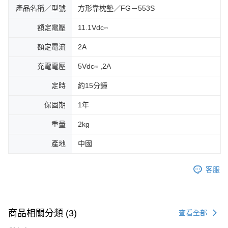
產品名稱／型號
方形靠枕墊／FG－553S
額定電壓
11.1Vdc⎓
額定電流
2A
充電電壓
5Vdc⎓ ,2A
定時
約15分鐘
保固期
1年
重量
2kg
產地
中國
客服
商品相關分類 (3)
查看全部