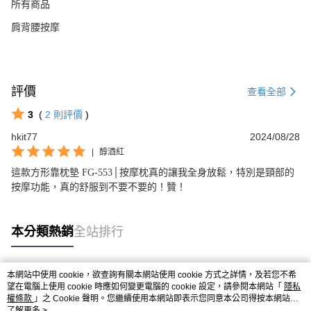
所有商品
肩背腰按摩
評價
查看全部
3
(
2
則評價
)
hkit77
2024/08/28
|
醇酒紅
這款方形靠枕墊 FG-553│按摩枕真的讓我全身放鬆，特別是頸部的
按摩功能，真的舒服到不要不要的！贊！
本分類熱銷
全站排行
本網站中使用 cookie，欲查詢有關本網站使用 cookie 方式之詳情，及若您不希
熱門標籤
望在電腦上使用 cookie 時應如何變更電腦的 cookie 設定，請參閱本網站「
隱私
權條款
」之 Cookie 聲明。您繼續使用本網站即表示您同意本公司得按本網站使
用條款之 Cookie 聲明使用 cookie。
了解更多 >