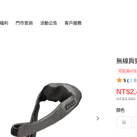
福利
門市查詢
活動公告
客戶服務
無線肩頸
宅配滿NT$
5 (
2
NT$2,
NT$3,880
顏色
藍