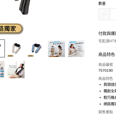
數量
付款與運
宅配滿NT$
付款方式
商品特色
信用卡一
商品編號
7570190
LINE Pay
商品特色
Apple Pay
肩頸揉
獨創全
Google Pa
輕巧機
網路獨
運送方式
銷售重點