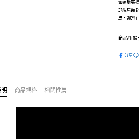
無線肩頸揉
宅配
舒緩肩頸
每筆NT$1
法，讓您
商品相關分
所有商品
分享
肩背腰按
網路獨賣
說明
商品規格
相關推薦