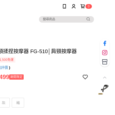
0
揉捏按摩器 FG-510│肩頸按摩器
1,500免運
則評價
)
499
期間限定
灰
褐