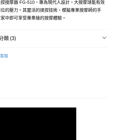
捏按摩器 FG-510，專為現代人設計，大按摩球能有效
部位的壓力。其靈活的揉捏技術，模擬專業按摩師的手
00，滿NT$1,500(含以上)免運費
在家中即可享受專業級的按摩體驗。
類 (3)
客服
摩
專區