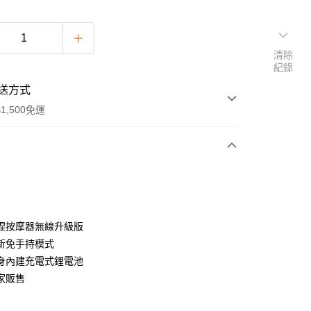
清除
紀錄
送方式
1,500免運
次付款
捏按摩器無線升級版
新免手持模式
y
身內建充電式鋰電池
家販售